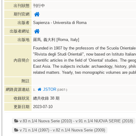
出刊狀態
刊行中
期刊官網
出版者
Sapienza - Universita di Roma
出版者網址
出版地
羅馬, 義大利 [Roma, Italy]
Founded in 1907 by the professors of the Scuola Orientale 
"Rivista degli Studi Orientali", now based on Istituto Itali
內容簡介
scientific articles in the field of ‘Oriental’ studies. The 
East Asia. The subjects include: archaeology, history, philol
related matters. Yearly, two monographic volumes are publ
附註
網路資源連結
JSTOR
1.
(1907-)
收錄狀況
總共收錄
38
期
更新日期
2023-07-10
v.83 n.1/4 Nuova Serie (2010) - v.91 n.1/4 NUOVA SERIE (2018)
v.71 n.1/4 (1997) - v.82 n.1/4 Nuova Serie (2009)