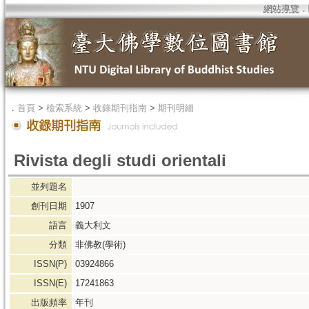
網站導覽
．
．
首頁
>
檢索系統
>
收錄期刊指南
>
期刊明細
Rivista degli studi orientali
並列題名
創刊日期
1907
語言
義大利文
分類
非佛教(學術)
ISSN(P)
03924866
ISSN(E)
17241863
出版頻率
年刊