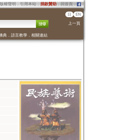
版權聲明
．
引用本站
．
捐款贊助
．
回首頁
．
日
EN
上一頁
佛典
．
語言教學
．
相關連結