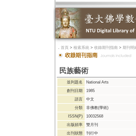
．
首頁
>
檢索系統
>
收錄期刊指南
>
期刊明
民族藝術
並列題名
National Arts
創刊日期
1985
語言
中文
分類
非佛教(學術)
ISSN(P)
10032568
出版頻率
雙月刊
出刊狀態
刊行中