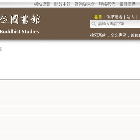
網站導覽
．
關於本館
．
諮詢委員會
．
聯絡我們
．
書目提供
．
｜
書目
｜
佛學著者
｜
站內
｜
檢索系統
．
全文專區
．
數位
細