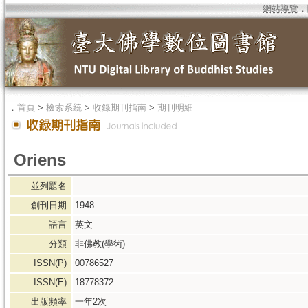
網站導覽
．
．
首頁
>
檢索系統
>
收錄期刊指南
>
期刊明細
Oriens
並列題名
創刊日期
1948
語言
英文
分類
非佛教(學術)
ISSN(P)
00786527
ISSN(E)
18778372
出版頻率
一年2次