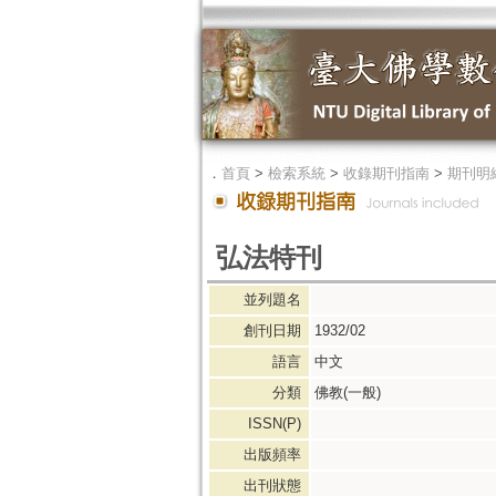
．
首頁
>
檢索系統
>
收錄期刊指南
>
期刊明
弘法特刊
並列題名
創刊日期
1932/02
語言
中文
分類
佛教(一般)
ISSN(P)
出版頻率
出刊狀態