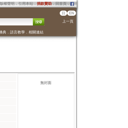
版權聲明
．
引用本站
．
捐款贊助
．
回首頁
．
日
EN
上一頁
佛典
．
語言教學
．
相關連結
無封面