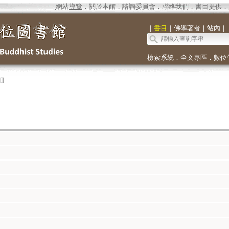
網站導覽
．
關於本館
．
諮詢委員會
．
聯絡我們
．
書目提供
．
｜
書目
｜
佛學著者
｜
站內
｜
檢索系統
．
全文專區
．
數位
細