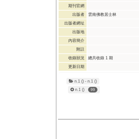
期刊官網
出版者
雲南佛教居士林
出版者網址
出版地
內容簡介
附註
收錄狀況
總共收錄
1
期
更新日期
n.1 () - n.1 ()
n.1
()
99