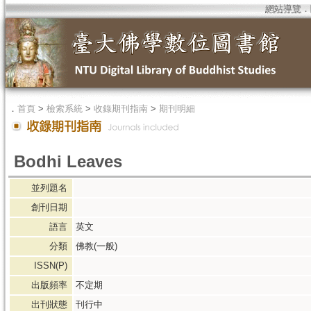
網站導覽
．
．
首頁
>
檢索系統
>
收錄期刊指南
>
期刊明細
Bodhi Leaves
並列題名
創刊日期
語言
英文
分類
佛教(一般)
ISSN(P)
出版頻率
不定期
出刊狀態
刊行中