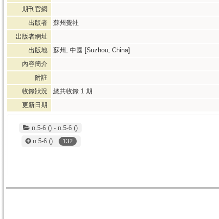
期刊官網
出版者
蘇州覺社
出版者網址
出版地
蘇州, 中國 [Suzhou, China]
內容簡介
附註
收錄狀況
總共收錄
1
期
更新日期
n.5-6 () - n.5-6 ()
n.5-6
()
132