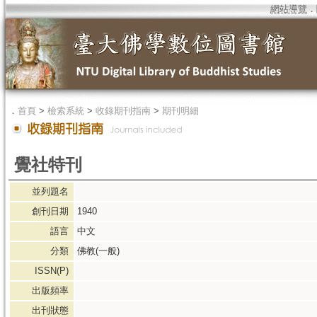
網站導覽
．
．
首頁
>
檢索系統
>
收錄期刊指南
>
期刊明細
覺社特刊
並列題名
創刊日期
1940
語言
中文
分類
佛教(一般)
ISSN(P)
出版頻率
出刊狀態