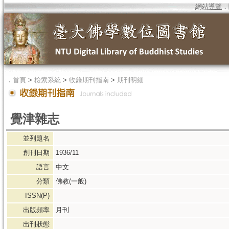
網站導覽
．
．
首頁
>
檢索系統
>
收錄期刊指南
>
期刊明細
覺津雜志
並列題名
創刊日期
1936/11
語言
中文
分類
佛教(一般)
ISSN(P)
出版頻率
月刊
出刊狀態