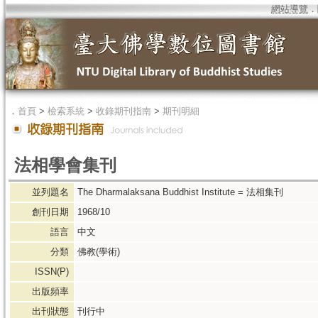
網站導覽
．
．
首頁
>
檢索系統
>
收錄期刊指南
>
期刊明細
法相學會集刊
並列題名
The Dharmalaksana Buddhist Institute = 法相集刊
創刊日期
1968/10
語言
中文
分類
佛教(學術)
ISSN(P)
出版頻率
出刊狀態
刊行中