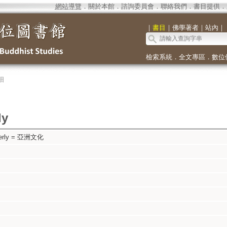
網站導覽
．
關於本館
．
諮詢委員會
．
聯絡我們
．
書目提供
．
｜
書目
｜
佛學著者
｜
站內
｜
檢索系統
．
全文專區
．
數位
細
ly
arterly = 亞洲文化