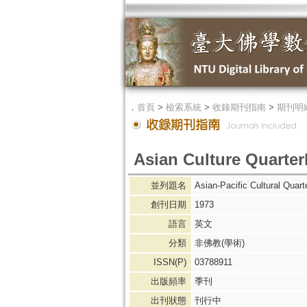
．
首頁
>
檢索系統
>
收錄期刊指南
>
期刊明
Asian Culture Quarter
並列題名
Asian-Pacific Cultural Qu
創刊日期
1973
語言
英文
分類
非佛教(學術)
ISSN(P)
03788911
出版頻率
季刊
出刊狀態
刊行中