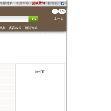
版權聲明
．
引用本站
．
捐款贊助
．
回首頁
．
日
EN
上一頁
佛典
．
語言教學
．
相關連結
無封面