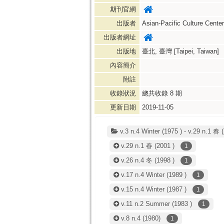
期刊官網
出版者
Asian-Pacific Culture Center
出版者網址
出版地
臺北, 臺灣 [Taipei, Taiwan]
內容簡介
附註
收錄狀況
總共收錄
8
期
更新日期
2019-11-05
v.3 n.4 Winter (1975 ) - v.29 n.1 春 
v.29 n.1 春
(2001 )
1
v.26 n.4 冬
(1998 )
1
v.17 n.4 Winter
(1989 )
1
v.15 n.4 Winter
(1987 )
1
v.11 n.2 Summer
(1983 )
1
v.8 n.4
(1980)
1