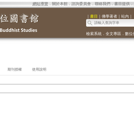
網站導覽
．
關於本館
．
諮詢委員會
．
聯絡我們
．
書目提供
．
｜
書目
｜
佛學著者
｜
站內
｜
檢索系統
．
全文專區
．
數位
期刊授權
使用說明