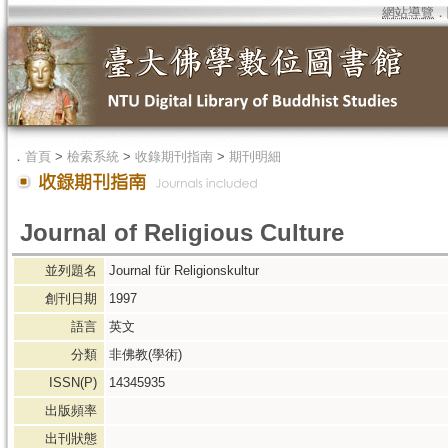
網站導覽
．
．
首頁
>
檢索系統
>
收錄期刊指南
>
期刊明細
Journal of Religious Culture
並列題名
Journal für Religionskultur
創刊日期
1997
語言
英文
分類
非佛教(學術)
ISSN(P)
14345935
出版頻率
出刊狀態