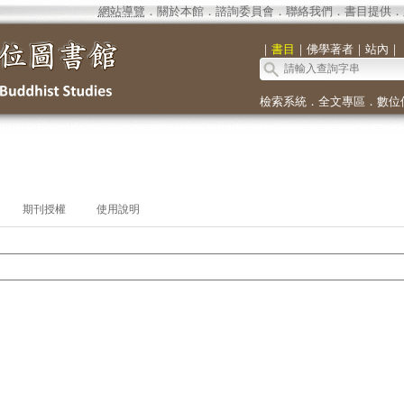
網站導覽
．
關於本館
．
諮詢委員會
．
聯絡我們
．
書目提供
．
｜
書目
｜
佛學著者
｜
站內
｜
檢索系統
．
全文專區
．
數位
期刊授權
使用說明