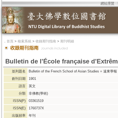
網站導覽
．
．
首頁
>
檢索系統
>
收錄期刊指南
>
期刊明細
Bulletin de l'École française d'Extrê
並列題名
Bulletin of the French School of Asian Studies = 遠東學報
創刊日期
1901
語言
英文
分類
非佛教(學術)
ISSN(P)
03361519
ISSN(E)
1760737X
出版頻率
年刊