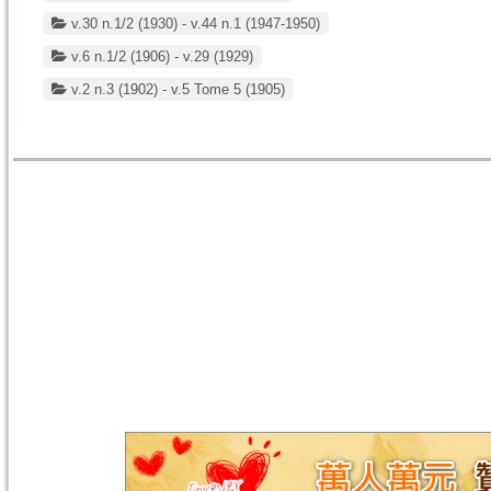
v.30 n.1/2 (1930) - v.44 n.1 (1947-1950)
v.6 n.1/2 (1906) - v.29 (1929)
v.2 n.3 (1902) - v.5 Tome 5 (1905)