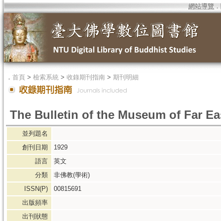
網站導覽
．
．
首頁
>
檢索系統
>
收錄期刊指南
>
期刊明細
The Bulletin of the Museum of Far Ea
並列題名
創刊日期
1929
語言
英文
分類
非佛教(學術)
ISSN(P)
00815691
出版頻率
出刊狀態