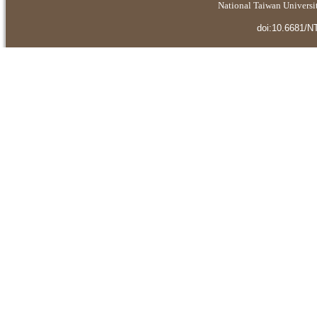
National Taiwan Universit
doi:10.6681/