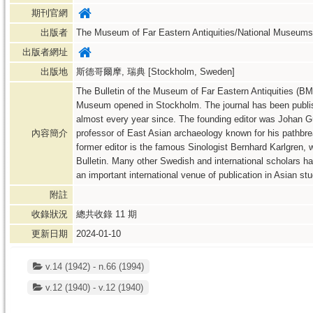
期刊官網
出版者
The Museum of Far Eastern Antiquities/National Museums 
出版者網址
出版地
斯德哥爾摩, 瑞典 [Stockholm, Sweden]
The Bulletin of the Museum of Far Eastern Antiquities (BM
Museum opened in Stockholm. The journal has been publi
almost every year since. The founding editor was Johan 
內容簡介
professor of East Asian archaeology known for his pathbre
former editor is the famous Sinologist Bernhard Karlgren,
Bulletin. Many other Swedish and international scholars h
an important international venue of publication in Asian stu
附註
收錄狀況
總共收錄
11
期
更新日期
2024-01-10
v.14 (1942) - n.66 (1994)
v.12 (1940) - v.12 (1940)