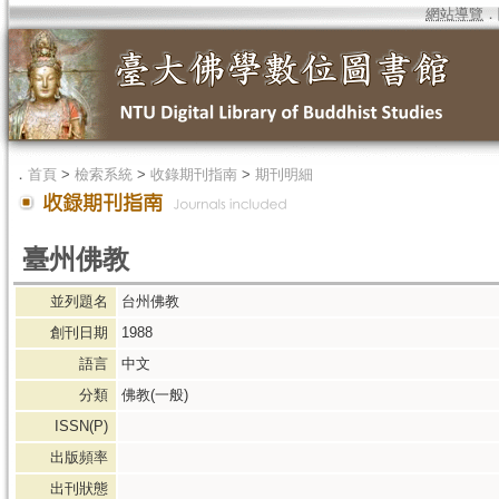
網站導覽
．
．
首頁
>
檢索系統
>
收錄期刊指南
>
期刊明細
臺州佛教
並列題名
台州佛教
創刊日期
1988
語言
中文
分類
佛教(一般)
ISSN(P)
出版頻率
出刊狀態