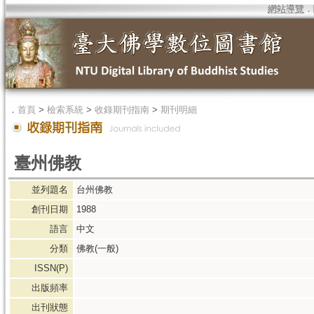
網站導覽
．
．
首頁
>
檢索系統
>
收錄期刊指南
>
期刊明細
臺州佛教
並列題名
台州佛教
創刊日期
1988
語言
中文
分類
佛教(一般)
ISSN(P)
出版頻率
出刊狀態