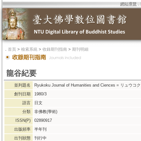
網站導覽
．
．
首頁
>
檢索系統
>
收錄期刊指南
>
期刊明細
龍谷紀要
並列題名
Ryukoku Journal of Humanities and Ciences = リュウコ
創刊日期
1980/3
語言
日文
分類
非佛教(學術)
ISSN(P)
02890917
出版頻率
半年刊
出刊狀態
刊行中