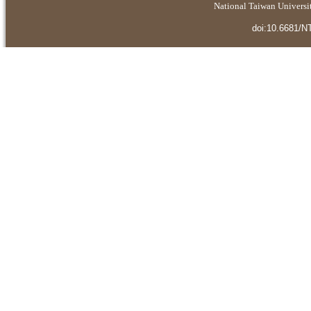
National Taiwan Universit
doi:10.6681/