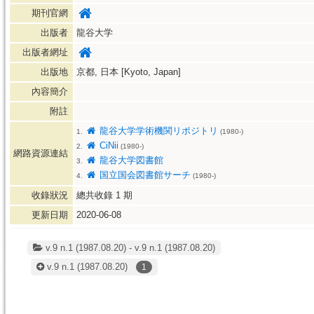
期刊官網
出版者
龍谷大学
出版者網址
出版地
京都, 日本 [Kyoto, Japan]
內容簡介
附註
龍谷大学学術機関リポジトリ
1.
(1980-)
CiNii
2.
(1980-)
網路資源連結
龍谷大学図書館
3.
国立国会図書館サーチ
4.
(1980-)
收錄狀況
總共收錄
1
期
更新日期
2020-06-08
v.9 n.1 (1987.08.20) - v.9 n.1 (1987.08.20)
v.9 n.1
(1987.08.20)
1