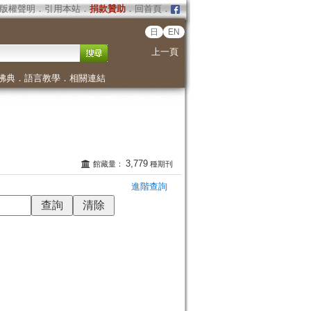
版權聲明
．
引用本站
．
捐款贊助
．
回首頁
．
日
EN
上一頁
佛典
．
語言教學
．
相關連結
3,779
館藏量：
種期刊
進階查詢