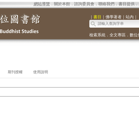
網站導覽
．
關於本館
．
諮詢委員會
．
聯絡我們
．
書目提供
．
｜
書目
｜
佛學著者
｜
站內
｜
檢索系統
．
全文專區
．
數位
期刊授權
使用說明