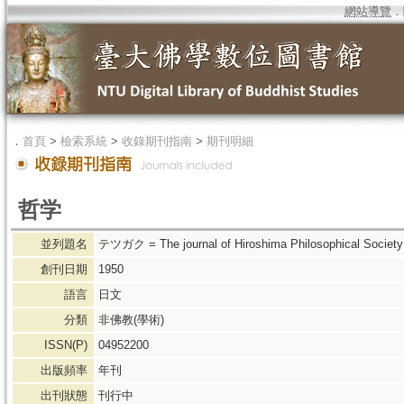
網站導覽
．
．
首頁
>
檢索系統
>
收錄期刊指南
>
期刊明細
哲学
並列題名
テツガク = The journal of Hiroshima Philosophical Society
創刊日期
1950
語言
日文
分類
非佛教(學術)
ISSN(P)
04952200
出版頻率
年刊
出刊狀態
刊行中