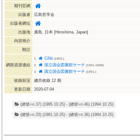
期刊官網
出版者
広島哲学会
出版者網址
出版地
廣島, 日本 [Hiroshima, Japan]
內容簡介
附註
CiNii
1.
(1950-)
網路資源連結
国立国会図書館サーチ
2.
(1951-1999)
国立国会図書館サーチ
3.
(1951-)
收錄狀況
總共收錄
12
期
更新日期
2020-07-04
(總號=n.37) (1985.10.25) - (總號=n.46) (1994.10.25)
(總號=n.33) (1981.10.25) - (總號=n.36) (1984.10.25)