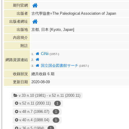
期刊官網
出版者
古代學協會=The Paleological Association of Japan
出版者網址
出版地
京都, 日本 [Kyoto, Japan]
內容簡介
附註
CiNii
1.
(1957-)
網路資源連結
2.
国立国会図書館サーチ
3.
(1957-)
收錄狀況
總共收錄
6
期
更新日期
2020-08-09
v.33 n.10 (1981) - v.52 n.11 (2000.11)
v.52 n.11
(2000.11)
1
v.48 n.7
(1996.07)
1
v.40 n.4
(1988.04)
1
v.36 n.5
(1984)
1