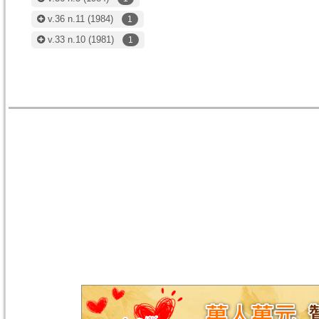
v.36 n.11
(1984)
1
v.33 n.10
(1981)
1