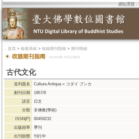
網站導覽
．
．
首頁
>
檢索系統
>
收錄期刊指南
>
期刊明細
古代文化
並列題名
Cultura Antiqua = コダイ ブンカ
創刊日期
1957/8
語言
日文
分類
非佛教(學術)
ISSN(P)
00459232
出版頻率
季刊
出刊狀態
刊行中