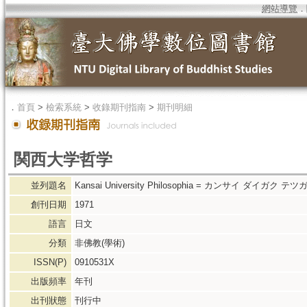
網站導覽
．
．
首頁
>
檢索系統
>
收錄期刊指南
>
期刊明細
関西大学哲学
並列題名
Kansai University Philosophia = カンサイ ダイガク テツ
創刊日期
1971
語言
日文
分類
非佛教(學術)
ISSN(P)
0910531X
出版頻率
年刊
出刊狀態
刊行中