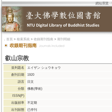
網站導覽
．
．
首頁
>
檢索系統
>
收錄期刊指南
>
期刊明細
叡山宗教
並列題名
エイザン シュウキョウ
創刊日期
1920
語言
日文
分類
佛教(學術)
ISSN(P)
出版頻率
不定期
出刊狀態
已停刊