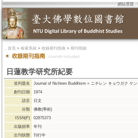
網站導覽
．
．
首頁
>
檢索系統
>
收錄期刊指南
>
期刊明細
日蓮教学研究所紀要
並列題名
Journal of Nichiren Buddhism = ニチレン キョウガ
創刊日期
1974
語言
日文
分類
佛教(學術)
ISSN(P)
02875373
出版頻率
年刊
出刊狀態
刊行中