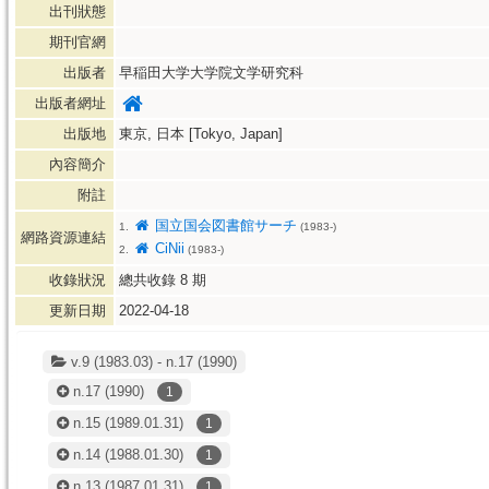
出刊狀態
期刊官網
出版者
早稲田大学大学院文学研究科
出版者網址
出版地
東京, 日本 [Tokyo, Japan]
內容簡介
附註
国立国会図書館サーチ
1.
(1983-)
網路資源連結
CiNii
2.
(1983-)
收錄狀況
總共收錄
8
期
更新日期
2022-04-18
v.9 (1983.03) - n.17 (1990)
n.17
(1990)
1
n.15
(1989.01.31)
1
n.14
(1988.01.30)
1
n.13
(1987.01.31)
1