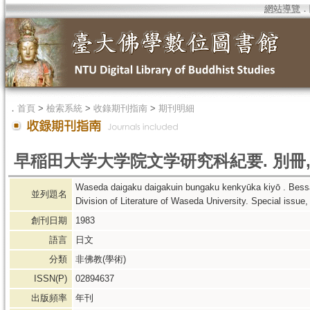
網站導覽
．
．
首頁
>
檢索系統
>
收錄期刊指南
>
期刊明細
早稲田大学大学院文学研究科紀要. 別冊
Waseda daigaku daigakuin bungaku kenkyūka kiyō . Bessa
並列題名
Division of Literature of Waseda University. Special issue
創刊日期
1983
語言
日文
分類
非佛教(學術)
ISSN(P)
02894637
出版頻率
年刊