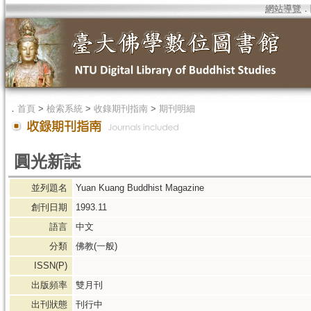
網站導覽
．
．
首頁
>
檢索系統
>
收錄期刊指南
>
期刊明細
圓光新誌
並列題名
Yuan Kuang Buddhist Magazine
創刊日期
1993.11
語言
中文
分類
佛教(一般)
ISSN(P)
出版頻率
雙月刊
出刊狀態
刊行中