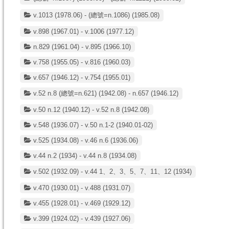
v.1013 (1978.06) - (總號=n.1086) (1985.08)
v.898 (1967.01) - v.1006 (1977.12)
n.829 (1961.04) - v.895 (1966.10)
v.758 (1955.05) - v.816 (1960.03)
v.657 (1946.12) - v.754 (1955.01)
v.52 n.8 (總號=n.621) (1942.08) - n.657 (1946.12)
v.50 n.12 (1940.12) - v.52 n.8 (1942.08)
v.548 (1936.07) - v.50 n.1-2 (1940.01-02)
v.525 (1934.08) - v.46 n.6 (1936.06)
v.44 n.2 (1934) - v.44 n.8 (1934.08)
v.502 (1932.09) - v.44 1、2、3、5、7、11、12 (1934)
v.470 (1930.01) - v.488 (1931.07)
v.455 (1928.01) - v.469 (1929.12)
v.399 (1924.02) - v.439 (1927.06)