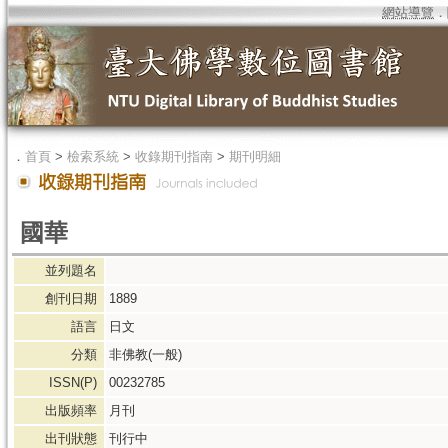
網站導覽
．
．
首頁
>
檢索系統
>
收錄期刊指南
>
期刊明細
國華
並列題名
創刊日期
1889
語言
日文
分類
非佛教(一般)
ISSN(P)
00232785
出版頻率
月刊
出刊狀態
刊行中