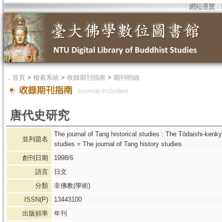
網站導覽
．
．
首頁
>
檢索系統
>
收錄期刊指南
>
期刊明細
唐代史研究
The journal of Tang historical studies : The Tōdaishi-kenk
並列題名
studies = The journal of Tang history studies
創刊日期
1998/6
語言
日文
分類
非佛教(學術)
ISSN(P)
13443100
出版頻率
年刊