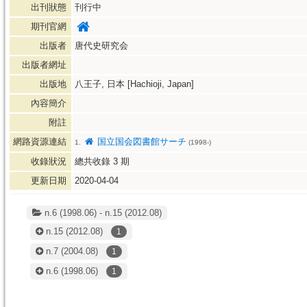
出刊狀態
刊行中
期刊官網
出版者
唐代史研究会
出版者網址
出版地
八王子, 日本 [Hachioji, Japan]
內容簡介
附註
網路資源連結
国立国会図書館サーチ
1.
(1998-)
收錄狀況
總共收錄
3
期
更新日期
2020-04-04
n.6 (1998.06) - n.15 (2012.08)
n.15
(2012.08)
1
n.7
(2004.08)
1
n.6
(1998.06)
1