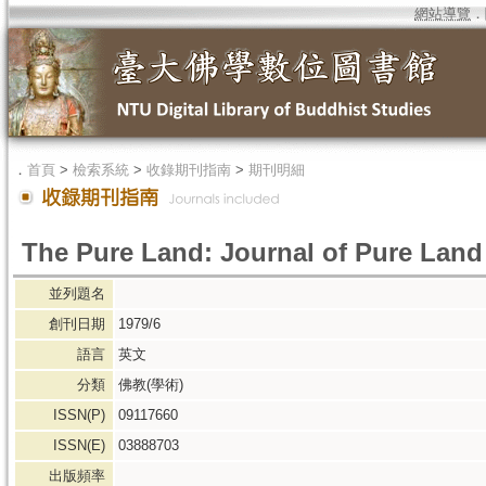
網站導覽
．
．
首頁
>
檢索系統
>
收錄期刊指南
>
期刊明細
The Pure Land: Journal of Pure Lan
並列題名
創刊日期
1979/6
語言
英文
分類
佛教(學術)
ISSN(P)
09117660
ISSN(E)
03888703
出版頻率