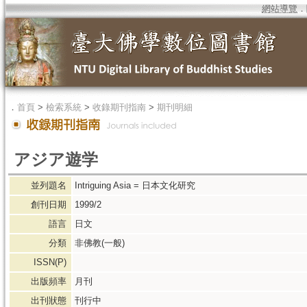
網站導覽
．
．
首頁
>
檢索系統
>
收錄期刊指南
>
期刊明細
アジア遊学
並列題名
Intriguing Asia = 日本文化研究
創刊日期
1999/2
語言
日文
分類
非佛教(一般)
ISSN(P)
出版頻率
月刊
出刊狀態
刊行中