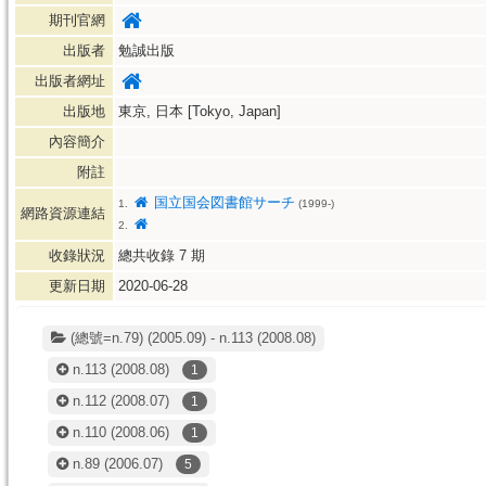
期刊官網
出版者
勉誠出版
出版者網址
出版地
東京, 日本 [Tokyo, Japan]
內容簡介
附註
国立国会図書館サーチ
1.
(1999-)
網路資源連結
2.
收錄狀況
總共收錄
7
期
更新日期
2020-06-28
(總號=n.79) (2005.09) - n.113 (2008.08)
n.113
(2008.08)
1
n.112
(2008.07)
1
n.110
(2008.06)
1
n.89
(2006.07)
5