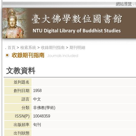
網站導覽
．
．
首頁
>
檢索系統
>
收錄期刊指南
>
期刊明細
文教資料
並列題名
創刊日期
1958
語言
中文
分類
非佛教(學術)
ISSN(P)
10048359
出版頻率
旬刊
出刊狀態