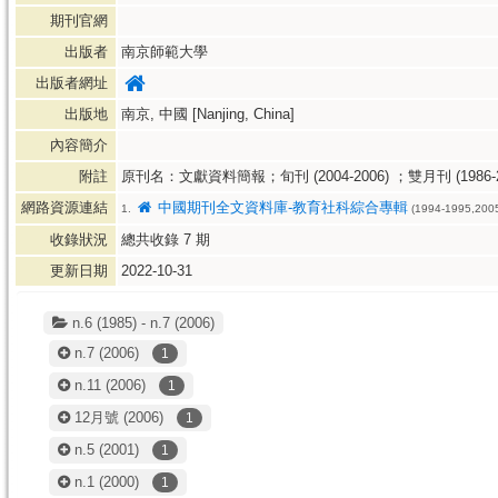
期刊官網
出版者
南京師範大學
出版者網址
出版地
南京, 中國 [Nanjing, China]
內容簡介
附註
原刊名：文獻資料簡報；旬刊 (2004-2006) ；雙月刊 (1986-2
網路資源連結
中國期刊全文資料庫-教育社科綜合專輯
1.
(1994-1995,2005
收錄狀況
總共收錄
7
期
更新日期
2022-10-31
n.6 (1985) - n.7 (2006)
n.7
(2006)
1
n.11
(2006)
1
12月號
(2006)
1
n.5
(2001)
1
n.1
(2000)
1