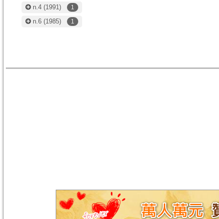
n.4
(1991)
1
n.6
(1985)
1