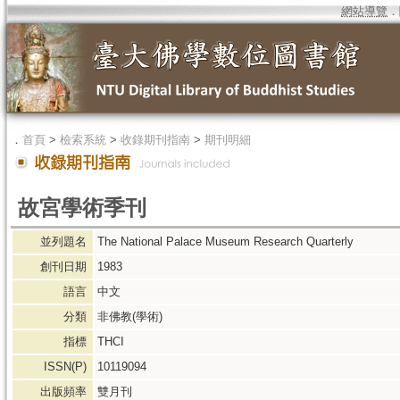
網站導覽
．
．
首頁
>
檢索系統
>
收錄期刊指南
>
期刊明細
故宮學術季刊
並列題名
The National Palace Museum Research Quarterly
創刊日期
1983
語言
中文
分類
非佛教(學術)
指標
THCI
ISSN(P)
10119094
出版頻率
雙月刊