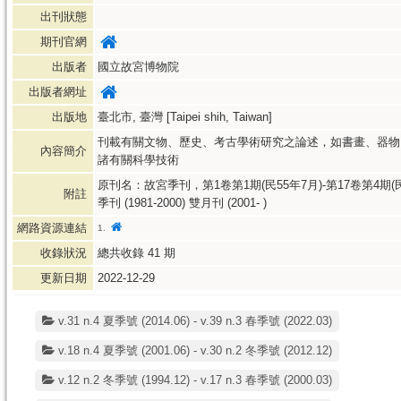
出刊狀態
期刊官網
出版者
國立故宮博物院
出版者網址
出版地
臺北市, 臺灣 [Taipei shih, Taiwan]
刊載有關文物、歷史、考古學術研究之論述，如書畫、器物
內容簡介
諸有關科學技術
原刊名：故宮季刊，第1卷第1期(民55年7月)-第17卷第4
附註
季刊 (1981-2000) 雙月刊 (2001- )
網路資源連結
1.
收錄狀況
總共收錄
41
期
更新日期
2022-12-29
v.31 n.4 夏季號 (2014.06) - v.39 n.3 春季號 (2022.03)
v.18 n.4 夏季號 (2001.06) - v.30 n.2 冬季號 (2012.12)
v.12 n.2 冬季號 (1994.12) - v.17 n.3 春季號 (2000.03)