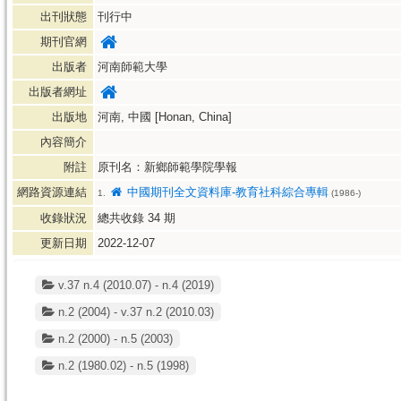
出刊狀態
刊行中
期刊官網
出版者
河南師範大學
出版者網址
出版地
河南, 中國 [Honan, China]
內容簡介
附註
原刊名：新鄉師範學院學報
網路資源連結
中國期刊全文資料庫-教育社科綜合專輯
1.
(1986-)
收錄狀況
總共收錄
34
期
更新日期
2022-12-07
v.37 n.4 (2010.07) - n.4 (2019)
n.2 (2004) - v.37 n.2 (2010.03)
n.2 (2000) - n.5 (2003)
n.2 (1980.02) - n.5 (1998)