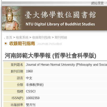
網站導覽
．
．
首頁
>
檢索系統
>
收錄期刊指南
>
期刊明細
河南師範大學學報 (哲學社會科學版)
並列題名
Journal of Henan Normal University (Philosophy and Socia
創刊日期
1960
語言
中文
分類
非佛教(學術)
指標
CSSCI
ISSN(P)
10002359
出版頻率
雙月刊