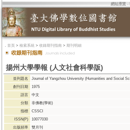
網站導覽
．
．
首頁
>
檢索系統
>
收錄期刊指南
>
期刊明細
揚州大學學報 (人文社會科學版)
並列題名
Journal of Yangzhou University (Humanities and Social Sc
創刊日期
1975
語言
中文
分類
非佛教(學術)
指標
CSSCI
ISSN(P)
10077030
出版頻率
雙月刊