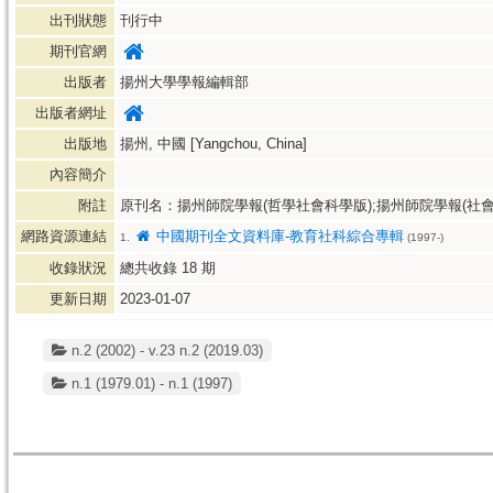
出刊狀態
刊行中
期刊官網
出版者
揚州大學學報編輯部
出版者網址
出版地
揚州, 中國 [Yangchou, China]
內容簡介
附註
原刊名：揚州師院學報(哲學社會科學版);揚州師院學報(社會
網路資源連結
中國期刊全文資料庫-教育社科綜合專輯
1.
(1997-)
收錄狀況
總共收錄
18
期
更新日期
2023-01-07
n.2 (2002) - v.23 n.2 (2019.03)
n.1 (1979.01) - n.1 (1997)