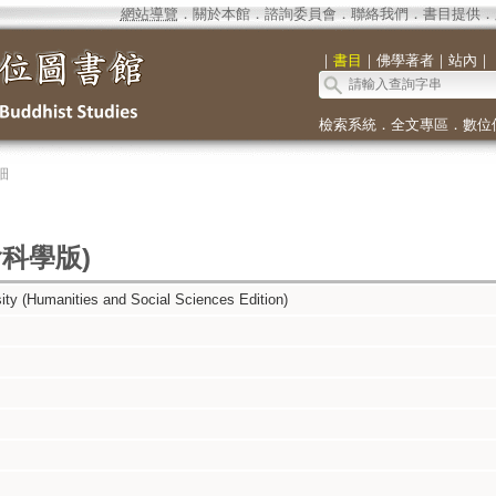
網站導覽
．
關於本館
．
諮詢委員會
．
聯絡我們
．
書目提供
．
｜
書目
｜
佛學著者
｜
站內
｜
檢索系統
．
全文專區
．
數位
細
科學版)
ity (Humanities and Social Sciences Edition)