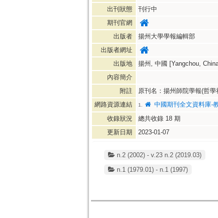
出刊狀態
刊行中
期刊官網
出版者
揚州大學學報編輯部
出版者網址
出版地
揚州, 中國 [Yangchou, China
內容簡介
附註
原刊名：揚州師院學報(哲學社
網路資源連結
中國期刊全文資料庫-
1.
收錄狀況
總共收錄
18
期
更新日期
2023-01-07
n.2 (2002) - v.23 n.2 (2019.03)
n.1 (1979.01) - n.1 (1997)