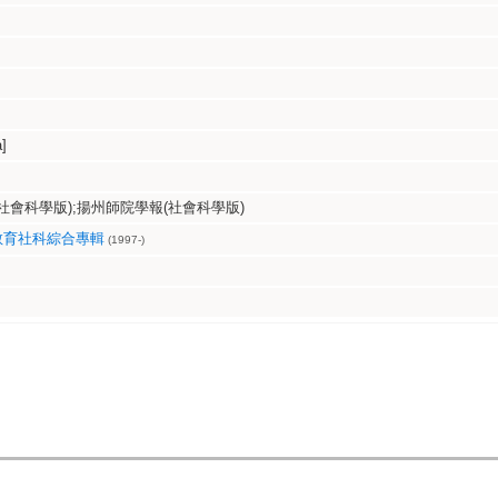
]
會科學版);揚州師院學報(社會科學版)
教育社科綜合專輯
(1997-)