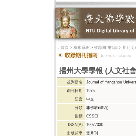
．
首頁
>
檢索系統
>
收錄期刊指南
>
期刊明
揚州大學學報 (人文社會
並列題名
Journal of Yangzhou Univers
創刊日期
1975
語言
中文
分類
非佛教(學術)
指標
CSSCI
ISSN(P)
10077030
出版頻率
雙月刊