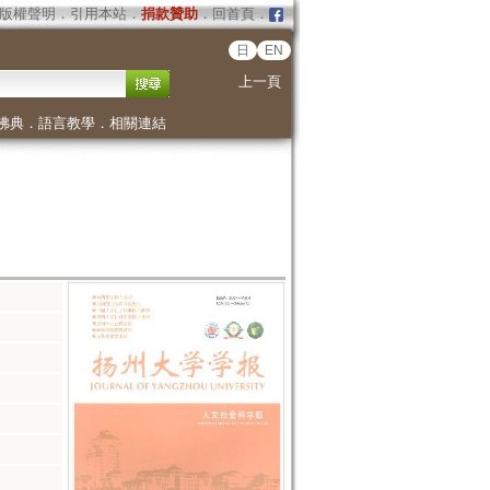
版權聲明
．
引用本站
．
捐款贊助
．
回首頁
．
日
EN
上一頁
佛典
．
語言教學
．
相關連結