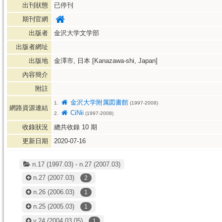
出刊狀態
已停刊
期刊官網
出版者
金沢大学文学部
出版者網址
出版地
金澤市, 日本 [Kanazawa-shi, Japan]
內容簡介
附註
金沢大学附属図書館
1.
(1997-2008)
網路資源連結
CiNii
2.
(1997-2008)
收錄狀況
總共收錄
10
期
更新日期
2020-07-16
n.17 (1997.03) - n.27 (2007.03)
n.27
(2007.03)
2
n.26
(2006.03)
1
n.25
(2005.03)
1
v.24
(2004.03.05)
1