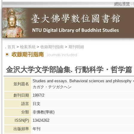
網站導覽
．
．
首頁
>
檢索系統
>
收錄期刊指南
>
期刊明細
金沢大学文学部論集. 行動科学・哲学篇
Studies and essays. Behavioral sciences and
並列題名
カガク・テツガクヘン
創刊日期
1997/2
語言
日文
分類
非佛教(學術)
ISSN(P)
13424262
出版頻率
年刊