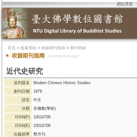
網站導覽
．
．
首頁
>
檢索系統
>
收錄期刊指南
>
期刊明細
近代史研究
並列題名
Modern Chinese History Studies
創刊日期
1979
語言
中文
分類
非佛教(學術)
ISSN(P)
10016708
ISSN(E)
10016708
出版頻率
雙月刊