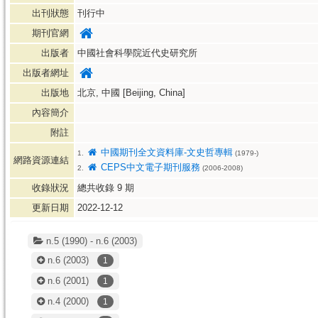
出刊狀態
刊行中
期刊官網
出版者
中國社會科學院近代史研究所
出版者網址
出版地
北京, 中國 [Beijing, China]
內容簡介
附註
中國期刊全文資料庫-文史哲專輯
1.
(1979-)
網路資源連結
CEPS中文電子期刊服務
2.
(2006-2008)
收錄狀況
總共收錄
9
期
更新日期
2022-12-12
n.5 (1990) - n.6 (2003)
n.6
(2003)
1
n.6
(2001)
1
n.4
(2000)
1