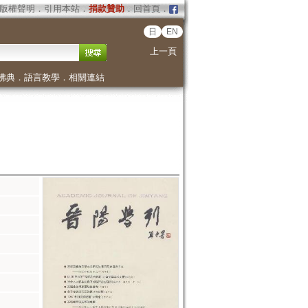
版權聲明
．
引用本站
．
捐款贊助
．
回首頁
．
日
EN
上一頁
佛典
．
語言教學
．
相關連結