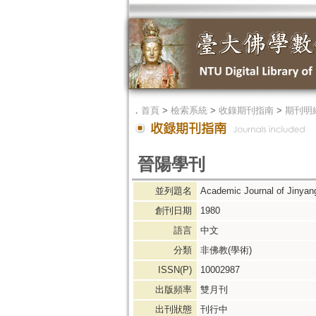
．
首頁
>
檢索系統
>
收錄期刊指南
>
期刊明
晉陽學刊
並列題名
Academic Journal of Jinyan
創刊日期
1980
語言
中文
分類
非佛教(學術)
ISSN(P)
10002987
出版頻率
雙月刊
出刊狀態
刊行中