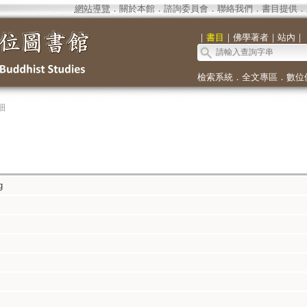
網站導覽
．
關於本館
．
諮詢委員會
．
聯絡我們
．
書目提供
．
｜
書目
｜
佛學著者
｜
站內
｜
檢索系統
．
全文專區
．
數位
細
g