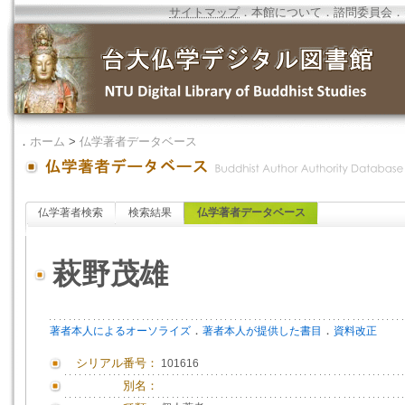
サイトマップ
．
本館について
．
諮問委員会
．
．
ホーム
>
仏学著者データベース
仏学著者検索
検索結果
仏学著者データベース
萩野茂雄
．
．
著者本人によるオーソライズ
著者本人が提供した書目
資料改正
シリアル番号：
101616
別名：