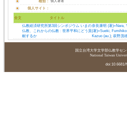
種類：
個人著者
個人サイト：
全文
タイトル
仏教経済研究所第3回シンポジウム いまの
奈良康明 (著)=Nara, Ya
仏教、これからの仏教 : 世界平和にどう貢
(著)=Sueki, Fumihiko 
献するか
Kazuo (au.)
;
萩野茂雄 
国立台湾大学
文学部仏教学セン
National Taiwan Universi
doi:10.6681