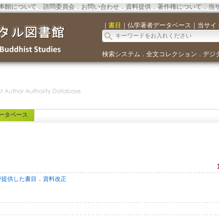
本館について
．
諮問委員会
．
お問い合わせ
．
資料提供
．
著作権について
．
当
｜
書目
｜
仏学著者データベース
｜
当サイ
検索システム
全文コレクション
デジ
．
．
ータベース
．
が提供した書目
資料改正