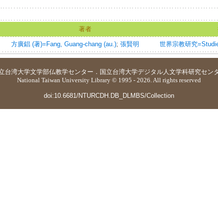
著者
方廣錩 (著)=Fang, Guang-chang (au.)
;
張賢明
世界宗教研究=Studies i
立台湾大学
文学部仏教学センター
．
国立台湾大学デジタル人文学科研究セン
National Taiwan University Library © 1995 - 2026. All rights reserved
doi:10.6681/NTURCDH.DB_DLMBS/Collection