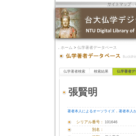
サイトマップ
．
．
ホーム
>
仏学著者データベース
仏学著者検索
検索結果
仏学著者デ
張賢明
．
著者本人によるオーソライズ
著者本人
シリアル番号：
101646
別名：