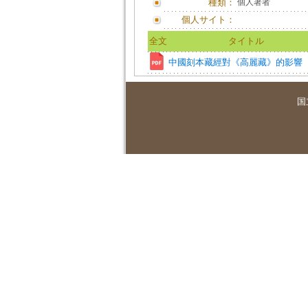
種類：
個人著者
個人サイト：
全文
タイトル
中國刻本藏經對《高麗藏》的影響
国