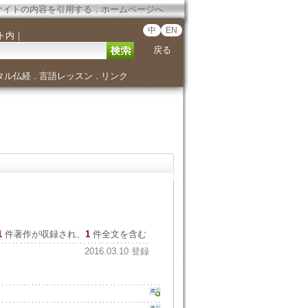
サイトの内容を引用する
．
ホームページへ
中
EN
ト内
｜
戻る
タル仏経
言語レッスン
リンク
．
．
1
件著作が収録され、
1
件全文を含む
2016.03.10 登録