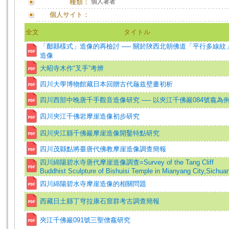
種類：
個人著者
個人サイト：
全文
タイトル
「鄜縣樣式」造像的再檢討 ── 關於陜西北朝佛道「平行多線紋
造像
大昭寺木作“叉手”考辨
四川大學博物館藏日本回贈古代龜兹壁畫初析
四川西部中晚唐千手觀音造像研究 ── 以夾江千佛巖084號龕為
四川夾江千佛岩摩崖造像初步研究
四川夾江縣千佛巖摩崖造像開鑿特點研究
四川茂縣點將臺唐代佛教摩崖造像調查簡報
四川綿陽碧水寺唐代摩崖造像調查=Survey of the Tang Cliff
Buddhist Sculpture of Bishuisi Temple in Mianyang City,Sichua
四川綿陽碧水寺摩崖造像的相關問題
西藏日土縣丁穹拉康石窟群考古調查簡報
夾江千佛巖091號三聖僧龕研究