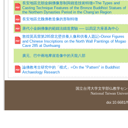
長安地區北朝金銅佛像形制與鑄造技術特徵=The Types and
Casting Technique Features of the Bronze Buddhist Statues of
the Northern Dynasties Period in the Chang’an Region
長安地區北魏佛教造像的形制特徵
唐代小金銅佛像的範鑄法鑄造實驗 ── 以四足方座基為中心
敦煌莫高窟第285窟北壁供養人像和供養人題記=Donor Figures
and Chinese Inscriptions on the North Wall Paintings of Mogao
Cave 285 at Dunhuang
廣元、巴中兩地摩崖造像中的天龍八部
論佛教考古研究中的「模式」=On the "Pattern" in Buddhist
Archaeology Research
国立台湾大学
文学部仏教学セン
National Taiwan Universi
doi:10.6681