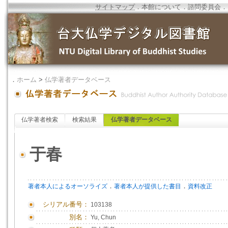
サイトマップ
．
本館について
．
諮問委員会
．
．
ホーム
>
仏学著者データベース
仏学著者検索
検索結果
仏学著者データベース
于春
．
．
著者本人によるオーソライズ
著者本人が提供した書目
資料改正
シリアル番号：
103138
別名：
Yu, Chun