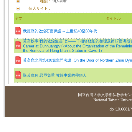
種類：
個人著者
個人サイト：
全文
タイトル
我經歷的敦煌石窟保護 -- 上世紀40至60年代
莫高軼事·我的敦煌生涯(七)——千相塔殘塑的整理及第17窟洪辯像的遷移=M
Career at Dunhuang(Ⅶ):About the Organization of the Remainin
the Removal of Hong Bian’s Statue in Cave 17
莫高窟北周第430窟窟門考證=On the Door of Northern Zhou Dynas
艱苦歲月 忍辱負重 敦煌事業的帶頭人
国立台湾大学
文学部仏教学セン
National Taiwan Universi
doi:10.6681