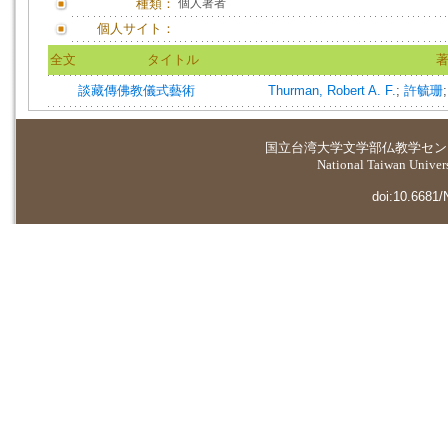
種類：
個人著者
個人サイト：
全文
タイトル
談藏傳佛教儀式藝術
Thurman, Robert A. F.
;
許毓珊
国立台湾大学
文学部仏教学セン
National Taiwan Universi
doi:10.6681