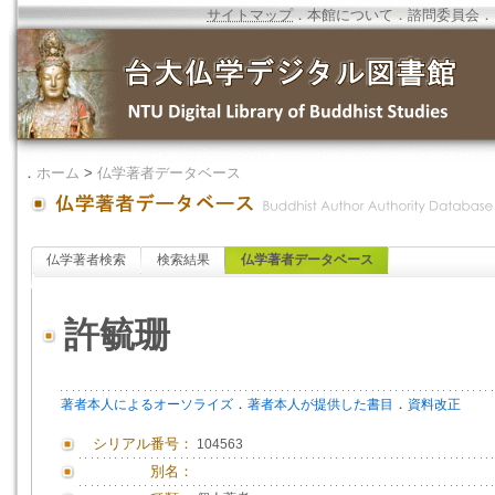
サイトマップ
．
本館について
．
諮問委員会
．
．
ホーム
>
仏学著者データベース
仏学著者検索
検索結果
仏学著者データベース
許毓珊
．
．
著者本人によるオーソライズ
著者本人が提供した書目
資料改正
シリアル番号：
104563
別名：