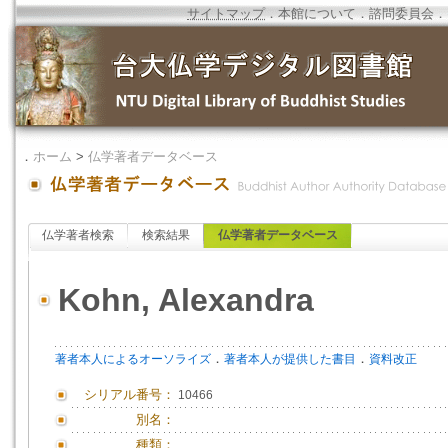
サイトマップ
．
本館について
．
諮問委員会
．
．
ホーム
>
仏学著者データベース
仏学著者検索
検索結果
仏学著者データベース
Kohn, Alexandra
．
．
著者本人によるオーソライズ
著者本人が提供した書目
資料改正
シリアル番号：
10466
別名：
種類：