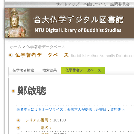
サイトマップ
．
本館について
．
諮問委員会
．
．
ホーム
>
仏学著者データベース
仏学著者検索
検索結果
仏学著者データベース
鄭啟聰
．
．
著者本人によるオーソライズ
著者本人が提供した書目
資料改正
シリアル番号：
105180
別名：