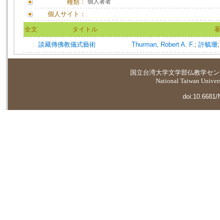
種類：
個人著者
個人サイト：
全文
タイトル
談藏傳佛教儀式藝術
Thurman, Robert A. F.
;
許毓珊
国立台湾大学
文学部仏教学セン
National Taiwan Universi
doi:10.6681