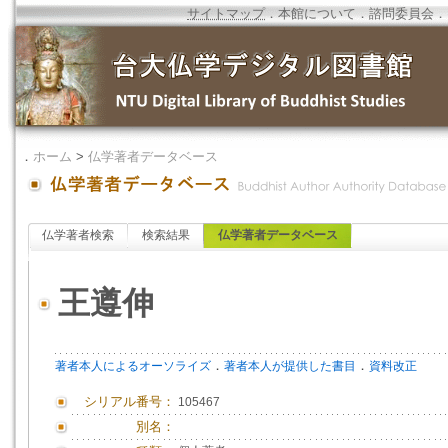
サイトマップ
．
本館について
．
諮問委員会
．
．
ホーム
>
仏学著者データベース
仏学著者検索
検索結果
仏学著者データベース
王遵伸
．
．
著者本人によるオーソライズ
著者本人が提供した書目
資料改正
シリアル番号：
105467
別名：