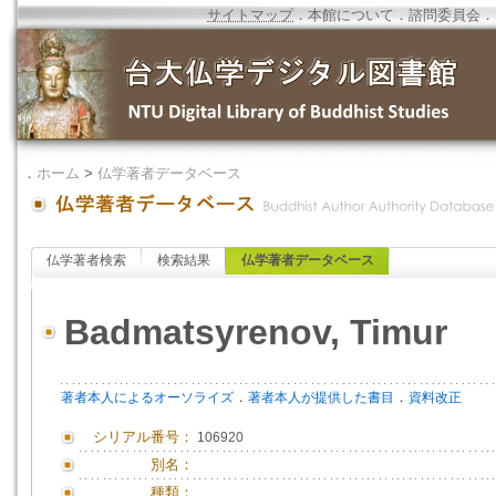
サイトマップ
．
本館について
．
諮問委員会
．
．
ホーム
>
仏学著者データベース
仏学著者検索
検索結果
仏学著者データベース
Badmatsyrenov, Timur
．
．
著者本人によるオーソライズ
著者本人が提供した書目
資料改正
シリアル番号：
106920
別名：
種類：