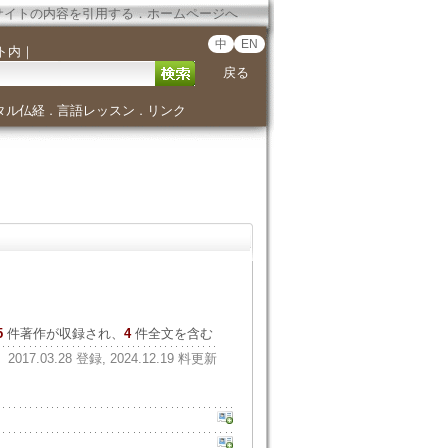
サイトの内容を引用する
．
ホームページへ
中
EN
ト内
｜
戻る
タル仏経
言語レッスン
リンク
．
．
5
件著作が収録され、
4
件全文を含む
2017.03.28 登録, 2024.12.19 料更新