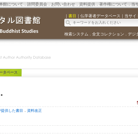
本館について
．
諮問委員会
．
お問い合わせ
．
資料提供
．
著作権について
．
当
｜
書目
｜
仏学著者データベース
｜
当サイ
検索システム
全文コレクション
デジ
．
．
ータベース
.
．
が提供した書目
資料改正