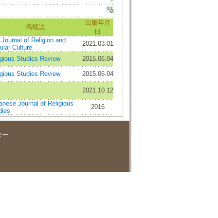
出版年月
掲載誌
日
Journal of Religion and
2021.03.01
ular Culture
igious Studies Review
2015.06.04
igious Studies Review
2015.06.04
2021.10.12
anese Journal of Religious
2016
dies
ター