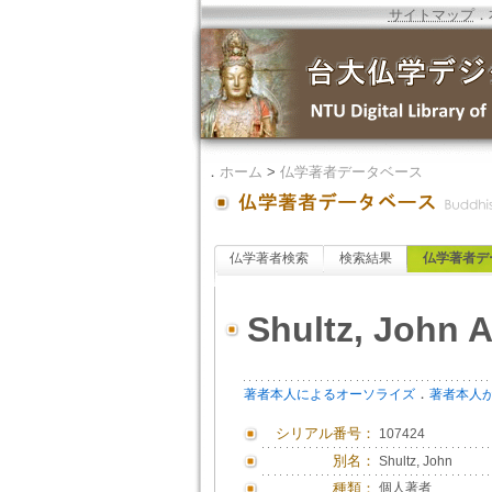
サイトマップ
．
．
ホーム
>
仏学著者データベース
仏学著者検索
検索結果
仏学著者デ
Shultz, John A
．
著者本人によるオーソライズ
著者本人
シリアル番号：
107424
別名：
Shultz, John
種類：
個人著者