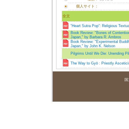
個人サイト：
全文
“Heart Sutra Pop”: Religious Textu
Book Review: "Bones of Contention
Japan," by Barbara R. Ambros
Book Review: "Experimental Buddh
Japan," by John K. Nelson
Pilgrims Until We Die: Unending Pi
The Way to Gyō : Priestly Ascetic
国