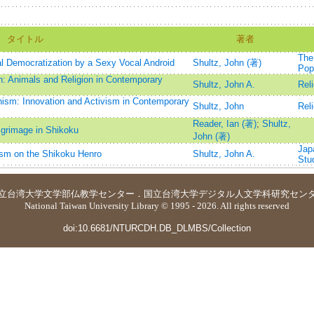
タイトル
著者
The 
al Democratization by a Sexy Vocal Android
Shultz, John (著)
Pop
: Animals and Religion in Contemporary
Shultz, John A.
Rel
ism: Innovation and Activism in Contemporary
Shultz, John
Rel
Reader, Ian (著)
;
Shultz,
lgrimage in Shikoku
John (著)
Jap
ism on the Shikoku Henro
Shultz, John A.
Stu
立台湾大学
文学部仏教学センター
．
国立台湾大学デジタル人文学科研究セン
National Taiwan University Library © 1995 - 2026. All rights reserved
doi:10.6681/NTURCDH.DB_DLMBS/Collection