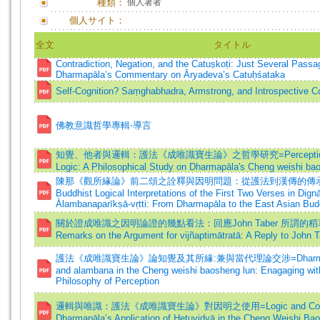
種類：
個人著者
個人サイト：
全文
タイトル
Contradiction, Negation, and the Catuṣkoṭi: Just Several Pass
Dharmapāla’s Commentary on Āryadeva’s Catuḥśataka
Self-Cognition? Saṃghabhadra, Armstrong, and Introspective 
佛教意識哲學專輯‧導言
知覺、他者與邏輯：護法《成唯識寶生論》之哲學研究=Perception, O
Logic: A Philosophical Study on Dharmapāla's Cheng weishi ba
陳那《觀所緣論》前二頌之詮釋與因明問題：從護法到漢傳的傳承與演
Buddhist Logical Interpretations of the First Two Verses in Dign
Ālambanaparīkṣā-vṛtti: From Dharmapāla to the East Asian Bu
關於證成唯識之因明論證的幾點看法：回應John Taber 所謂的稻
Remarks on the Argument for vijñaptimātratā: A Reply to John 
護法《成唯識寶生論》論知覺及其所緣:兼與當代理論交涉=Dharmapala 
and alambana in the Cheng weishi baosheng lun: Enagaging wi
Philosophy of Perception
邏輯與唯識：護法《成唯識寶生論》對因明之使用=Logic and Conscio
Dharmapāla’s Application of Hetuvidyā in the Cheng Weishi Ba