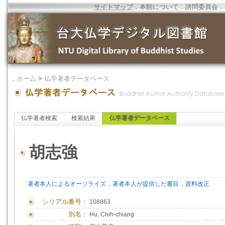
サイトマップ
．
本館について
．
諮問委員会
．
．
ホーム
>
仏学著者データベース
仏学著者検索
検索結果
仏学著者データベース
胡志強
．
．
著者本人によるオーソライズ
著者本人が提供した書目
資料改正
シリアル番号：
108863
別名：
Hu, Chih-chiang