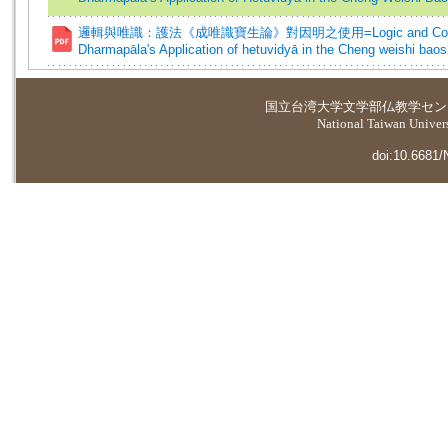
邏輯與唯識：護法《成唯識寶生論》對因明之使用=Logic and Conscio
Dharmapāla's Application of hetuvidyā in the Cheng weishi bao
国立台湾大学
文学部仏教学セン
National Taiwan Universi
doi:10.6681