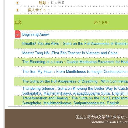
種類：
個人著者
個人サイト：
全文
タイトル
Beginning Anew
Breathe! You are Alive：Sutra on the Full Awareness of Breathi
Master Tang Hôi: First Zen Teacher in Vietnam and China
The Blooming of a Lotus：Guided Meditation Exercises for Heal
The Sun My Heart：From Mindfulness to Insight Contemplation
The Sutra on the Full Awareness of Breathing：With Commenta
Thundering Silence：Sutra on Knowing the Better Way to Catch
Suttapitaka. Majjhimanikaaya. Alagadduupama Sutta. English
Transformation and Healing：The Sutra on the Four Establishme
Suttapitaka. Majjhimanikaaya. Satipatthaanasutta. English
国立台湾大学
文学部仏教学セン
National Taiwan Universi