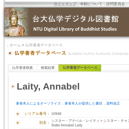
サイトマップ
．
本館について
．
諮問委員会
．
．
ホーム
>
仏学著者データベース
仏学著者検索
検索結果
仏学著者データベース
Laity, Annabel
．
．
著者本人によるオーソライズ
著者本人が提供した書目
資料改正
シリアル番号：
10948
シスター・アナベル・レイティ
=
シスター・チャ
別名：
Sister Annabel Laity