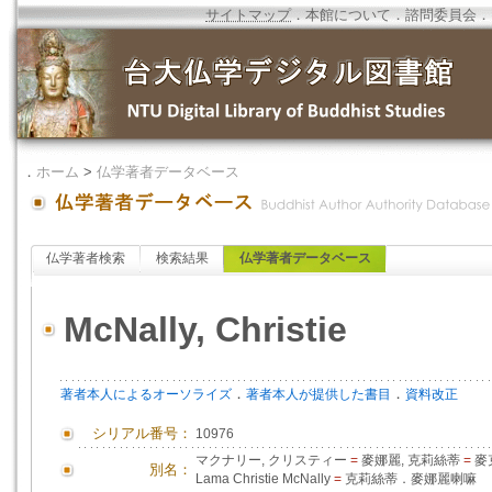
サイトマップ
．
本館について
．
諮問委員会
．
．
ホーム
>
仏学著者データベース
仏学著者検索
検索結果
仏学著者データベース
McNally, Christie
．
．
著者本人によるオーソライズ
著者本人が提供した書目
資料改正
シリアル番号：
10976
マクナリー, クリスティー
=
麥娜麗, 克莉絲蒂
=
麥
別名：
Lama Christie McNally
=
克莉絲蒂．麥娜麗喇嘛