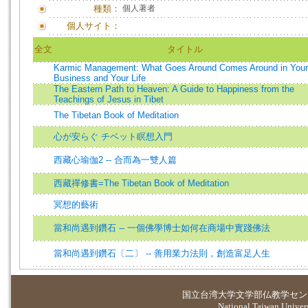
種類：
個人著者
個人サイト：
全文
タイトル
Karmic Management: What Goes Around Comes Around in Your
Business and Your Life
The Eastern Path to Heaven: A Guide to Happiness from the
Teachings of Jesus in Tibet
The Tibetan Book of Meditation
心が安らぐ チベット瞑想入門
西藏心瑜伽2 -- 合而為一雙人篇
西藏禪修書=The Tibetan Book of Meditation
冥想的藝術
當和尚遇到鑽石 -- 一個佛學博士如何在商場中實踐佛法
當和尚遇到鑽石〔二〕 -- 善用業力法則，創造富足人生
国立台湾大学
文学部仏教学セン
National Taiwan Universi